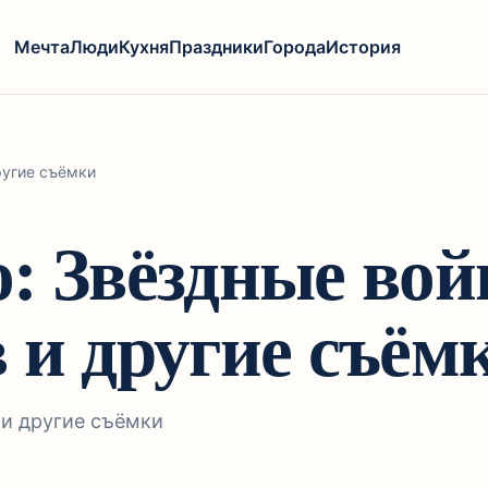
Мечта
Люди
Кухня
Праздники
Города
История
ругие съёмки
: Звёздные вой
 и другие съём
 и другие съёмки