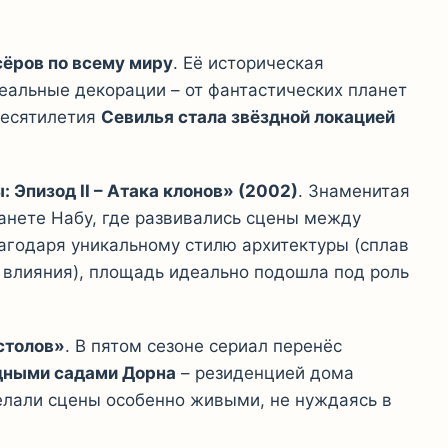
ёров по всему миру
. Её историческая
еальные декорации – от фантастических планет
десятилетия
Севилья стала звёздной локацией
 Эпизод II – Атака клонов» (2002)
. Знаменитая
анете Набу, где развивались сцены между
годаря уникальному стилю архитектуры (сплав
 влияния), площадь идеально подошла под роль
столов»
. В пятом сезоне сериал перенёс
дными садами Дорна
– резиденцией дома
елали сцены особенно живыми, не нуждаясь в