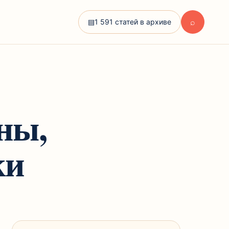
⌕
▤
1 591 статей в архиве
ны,
ки