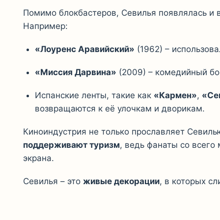
Помимо блокбастеров, Севилья появлялась и в
Например:
«Лоуренс Аравийский»
(1962) – использов
«Миссия Дарвина»
(2009) – комедийный бо
Испанские ленты, такие как
«Кармен»
,
«Се
возвращаются к её улочкам и дворикам.
Киноиндустрия не только прославляет Севиль
поддерживают туризм
, ведь фанаты со всего
экрана.
Севилья – это
живые декорации
, в которых с