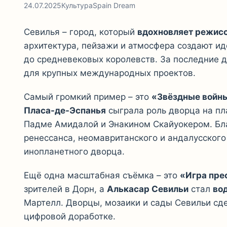
24.07.2025
Культура
Spain Dream
Севилья – город, который
вдохновляет режисс
архитектура, пейзажи и атмосфера создают ид
до средневековых королевств. За последние 
для крупных международных проектов.
Самый громкий пример – это
«Звёздные войны:
Пласа-де-Эспанья
сыграла роль дворца на пл
Падме Амидалой и Энакином Скайуокером. Бла
ренессанса, неомавританского и андалусского
инопланетного дворца.
Ещё одна масштабная съёмка – это
«Игра пре
зрителей в Дорн, а
Алькасар Севильи
стал
во
Мартелл. Дворцы, мозаики и сады Севильи сд
цифровой доработке.