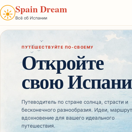
Spain Dream
☀
Всё об Испании
ПУТЕШЕСТВУЙТЕ ПО-СВОЕМУ
Откройте
свою Испан
Путеводитель по стране солнца, страсти и
бесконечного разнообразия. Идеи, маршру
вдохновение для вашего идеального
путешествия.