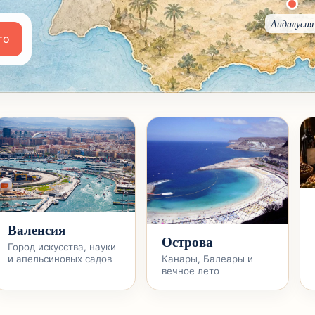
то
Валенсия
Острова
Город искусства, науки
Канары, Балеары и
и апельсиновых садов
вечное лето