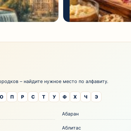
родков – найдите нужное место по алфавиту.
О
П
Р
С
Т
У
Ф
Х
Ч
Э
Абаран
Аблитас