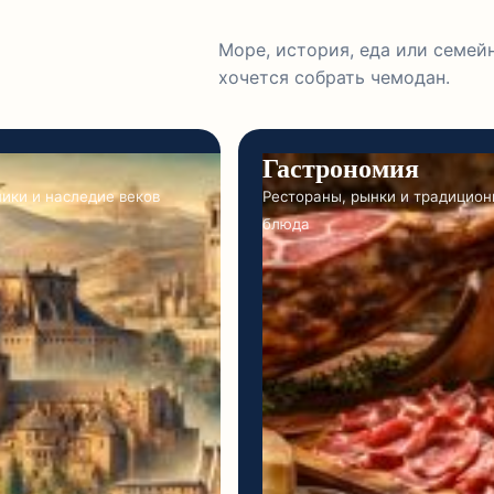
Море, история, еда или семейн
хочется собрать чемодан.
Гастрономия
ники и наследие веков
Рестораны, рынки и традицио
блюда