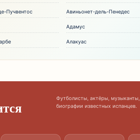
де-Пучвентос
Авиньонет-дель-Пенедес
Адамус
арбе
Алакуас
Футболисты, актёры, музыканты,
ится
биографии известных испанцев.