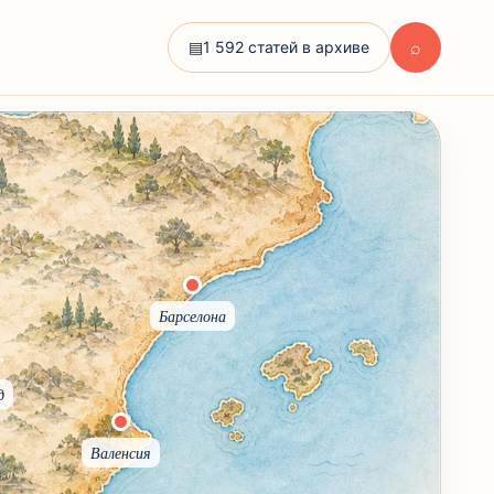
⌕
▤
1 592 статей в архиве