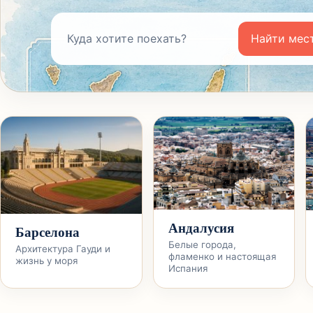
Куда хотите поехать?
Найти мес
Андалусия
Барселона
Белые города,
Архитектура Гауди и
фламенко и настоящая
жизнь у моря
Испания