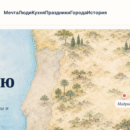
Мечта
Люди
Кухня
Праздники
Города
История
ию
ты и