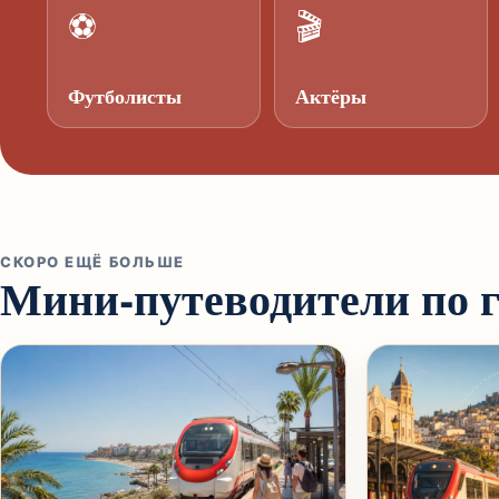
⚽
🎬
Футболисты
Актёры
СКОРО ЕЩЁ БОЛЬШЕ
Мини-путеводители по 