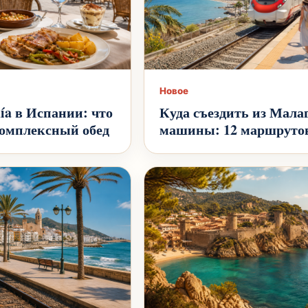
Новое
ía в Испании: что
Куда съездить из Малаг
комплексный обед
машины: 12 маршруто