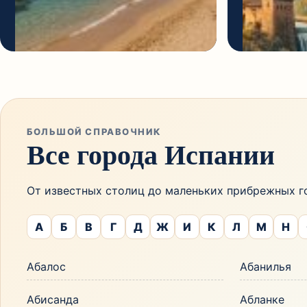
БОЛЬШОЙ СПРАВОЧНИК
Все города Испании
От известных столиц до маленьких прибрежных го
А
Б
В
Г
Д
Ж
И
К
Л
М
Н
Абалос
Абанилья
Абисанда
Абланке