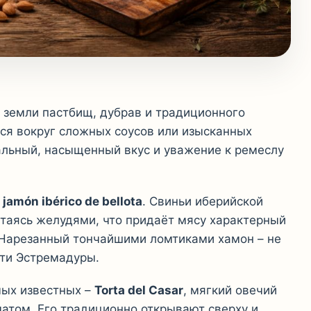
 земли пастбищ, дубрав и традиционного
ся вокруг сложных соусов или изысканных
ральный, насыщенный вкус и уважение к ремеслу
–
jamón ibérico de bellota
. Свиньи иберийской
итаясь желудями, что придаёт мясу характерный
 Нарезанный тончайшими ломтиками хамон – не
сти Эстремадуры.
мых известных –
Torta del Casar
, мягкий овечий
атом. Его традиционно открывают сверху и