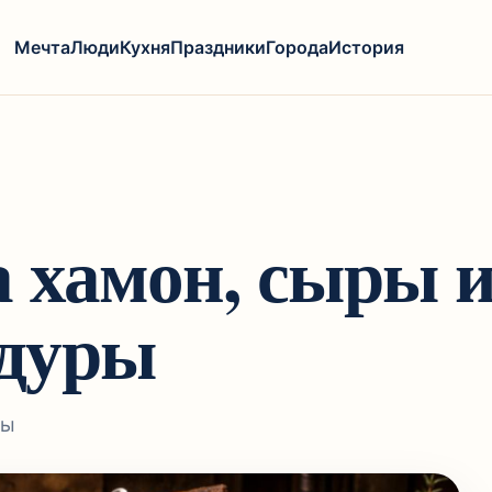
Мечта
Люди
Кухня
Праздники
Города
История
а хамон, сыры 
адуры
ры