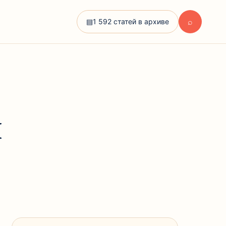
⌕
▤
1 592 статей в архиве
и