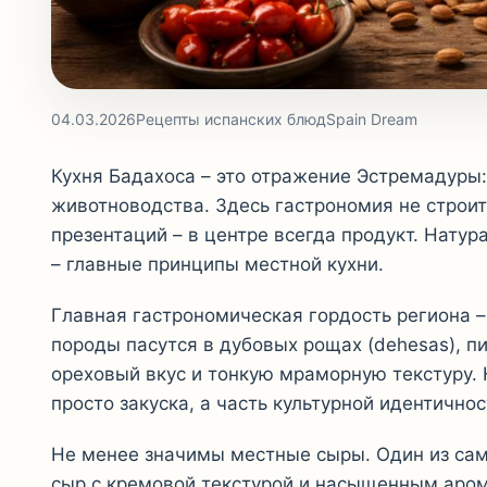
04.03.2026
Рецепты испанских блюд
Spain Dream
Кухня Бадахоса – это отражение Эстремадуры:
животноводства. Здесь гастрономия не строит
презентаций – в центре всегда продукт. Нату
– главные принципы местной кухни.
Главная гастрономическая гордость региона 
породы пасутся в дубовых рощах (dehesas), п
ореховый вкус и тонкую мраморную текстуру.
просто закуска, а часть культурной идентично
Не менее значимы местные сыры. Один из са
сыр с кремовой текстурой и насыщенным аром