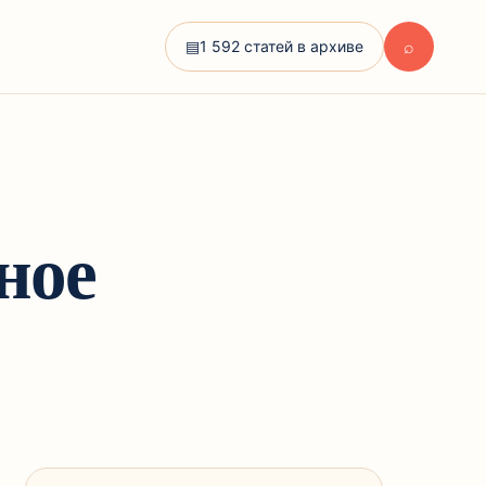
⌕
▤
1 592 статей в архиве
ное