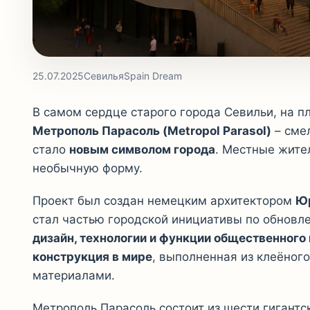
25.07.2025
Севилья
Spain Dream
В самом сердце старого города Севильи, на 
Метрополь Парасоль (Metropol Parasol)
– смел
стало
новым символом города
. Местные жите
необычную форму.
Проект был создан немецким архитектором
Ю
стал частью городской инициативы по обновл
дизайн, технологии и функции общественного
конструкция в мире
, выполненная из клеёног
материалами.
Метрополь Парасоль состоит из шести гигантс