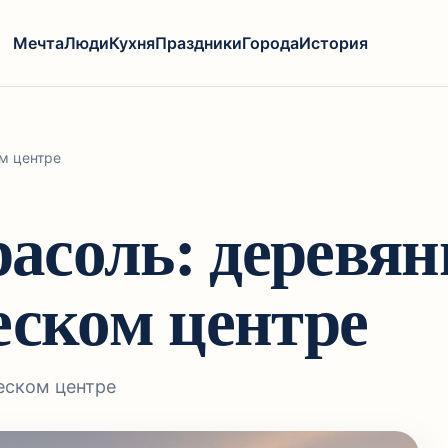
Мечта
Люди
Кухня
Праздники
Города
История
м центре
асоль: деревян
еском центре
еском центре