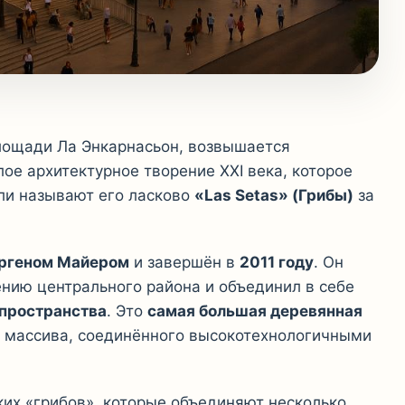
площади Ла Энкарнасьон, возвышается
ое архитектурное творение XXI века, которое
ли называют его ласково
«Las Setas» (Грибы)
за
ргеном Майером
и завершён в
2011 году
. Он
ению центрального района и объединил в себе
 пространства
. Это
самая большая деревянная
о массива, соединённого высокотехнологичными
ких «грибов», которые объединяют несколько