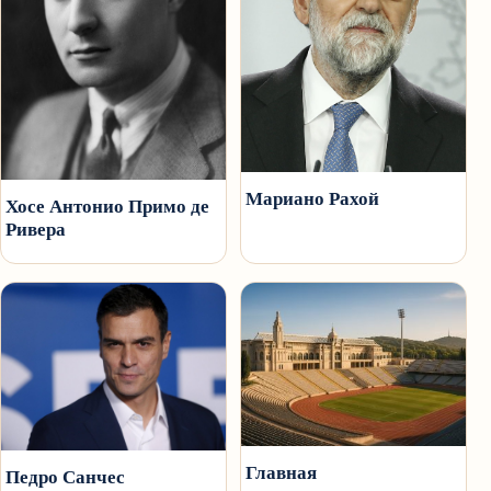
Мариано Рахой
Хосе Антонио Примо де
Ривера
Главная
Педро Санчес