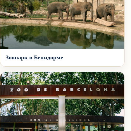
Зоопарк в Бенидорме