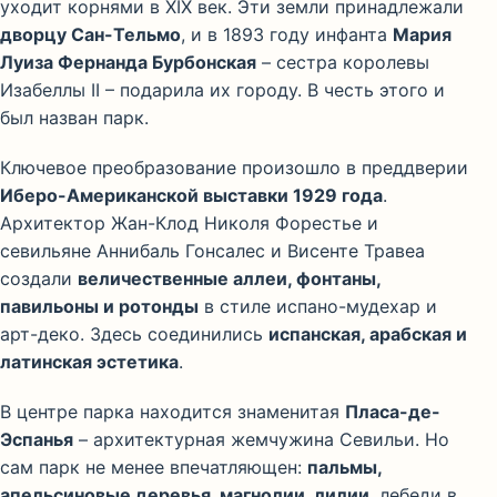
уходит корнями в XIX век. Эти земли принадлежали
дворцу Сан-Тельмо
, и в 1893 году инфанта
Мария
Луиза Фернанда Бурбонская
– сестра королевы
Изабеллы II – подарила их городу. В честь этого и
был назван парк.
Ключевое преобразование произошло в преддверии
Иберо-Американской выставки 1929 года
.
Архитектор Жан-Клод Николя Форестье и
севильяне Аннибаль Гонсалес и Висенте Травеа
создали
величественные аллеи, фонтаны,
павильоны и ротонды
в стиле испано-мудехар и
арт-деко. Здесь соединились
испанская, арабская и
латинская эстетика
.
В центре парка находится знаменитая
Пласа-де-
Эспанья
– архитектурная жемчужина Севильи. Но
сам парк не менее впечатляющен:
пальмы,
апельсиновые деревья, магнолии, лилии
, лебеди в