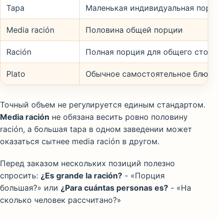
Tapa
Маленькая индивидуальная порц
Media ración
Половина общей порции
Ración
Полная порция для общего стола
Plato
Обычное самостоятельное блюдо
Точный объем не регулируется единым стандартом.
Media ración
не обязана весить ровно половину
ración, а большая tapa в одном заведении может
оказаться сытнее media ración в другом.
Перед заказом нескольких позиций полезно
спросить:
¿Es grande la ración?
- «Порция
большая?» или
¿Para cuántas personas es?
- «На
сколько человек рассчитано?»