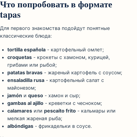
Что попробовать в формате
tapas
Для первого знакомства подойдут понятные
классические блюда:
tortilla española
- картофельный омлет;
croquetas
- крокеты с хамоном, курицей,
грибами или рыбой;
patatas bravas
- жареный картофель с соусом;
ensaladilla rusa
- картофельный салат с
майонезом;
jamón
и
queso
- хамон и сыр;
gambas al ajillo
- креветки с чесноком;
calamares
или
pescaíto frito
- кальмары или
мелкая жареная рыба;
albóndigas
- фрикадельки в соусе.