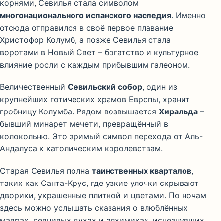
корнями, Севилья стала символом
многонационального испанского наследия
. Именно
отсюда отправился в своё первое плавание
Христофор Колумб, а позже Севилья стала
воротами в Новый Свет – богатство и культурное
влияние росли с каждым прибывшим галеоном.
Величественный
Севильский собор
, один из
крупнейших готических храмов Европы, хранит
гробницу Колумба. Рядом возвышается
Хиральда
–
бывший минарет мечети, превращённый в
колокольню. Это зримый символ перехода от Аль-
Андалуса к католическим королевствам.
Старая Севилья полна
таинственных кварталов
,
таких как Санта-Крус, где узкие улочки скрывают
дворики, украшенные плиткой и цветами. По ночам
здесь можно услышать сказания о влюблённых
маврах, ревнивых духах и алхимиках, исчезнувших