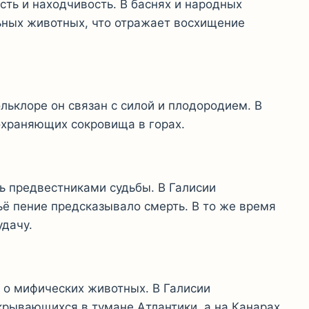
сть и находчивость. В баснях и народных
ьных животных, что отражает восхищение
льклоре он связан с силой и плодородием. В
охраняющих сокровища в горах.
ь предвестниками судьбы. В Галисии
чьё пение предсказывало смерть. В то же время
удачу.
 о мифических животных. В Галисии
крывающихся в тумане Атлантики, а на Канарах