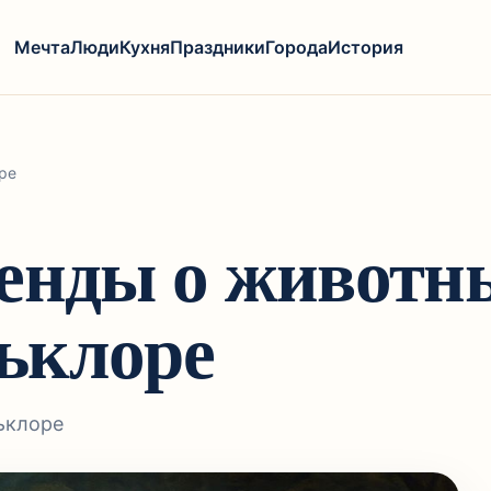
Мечта
Люди
Кухня
Праздники
Города
История
ре
генды о животн
ьклоре
ьклоре