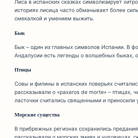
Лиса в испанских сказках символизирует хитро
историях лисица часто обманывает более сил
смекалкой и умением выжить.
Бык
Бык – один из главных символов Испании. В фо
Андалусии есть легенды о волшебных быках, 
Птицы
Совы и филины в испанских поверьях считалис
рассказывали о «paxaros de morte» – птицах, 
ласточки считались священными и приносили 
Морские существа
В прибрежных регионах сохранились предания
рассказывали о морских змиях и чудовищах, с