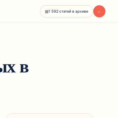
⌕
▤
1 592 статей в архиве
ых в