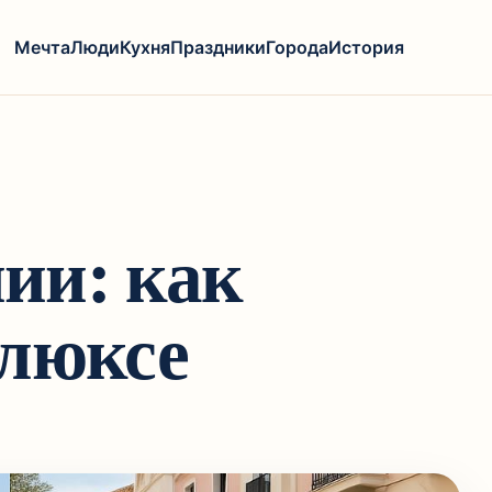
Мечта
Люди
Кухня
Праздники
Города
История
ии: как
 люксе