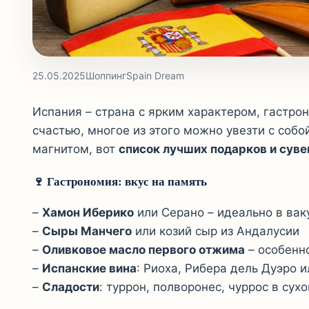
25.05.2025
Шоппинг
Spain Dream
Испания – страна с ярким характером, гастрон
счастью, многое из этого можно увезти с собо
магнитом, вот
список лучших подарков и сув
🍷 Гастрономия: вкус на память
–
Хамон Иберико
или Серано – идеально в вак
–
Сыры Манчего
или козий сыр из Андалусии
–
Оливковое масло первого отжима
– особенно
–
Испанские вина
: Риоха, Рибера дель Дуэро и
–
Сладости
: туррон, полворонес, чуррос в су