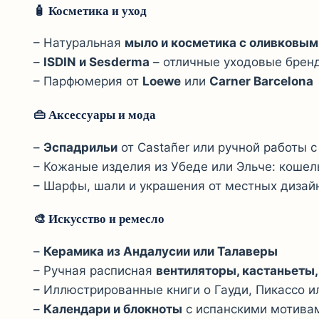
🧴 Косметика и уход
– Натуральная
мыло и косметика с оливковы
–
ISDIN и Sesderma
– отличные уходовые бренд
– Парфюмерия от
Loewe
или
Carner Barcelona
👜 Аксессуары и мода
–
Эспадрильи
от Castañer или ручной работы 
– Кожаные изделия из Убеде или Эльче: кошел
– Шарфы, шали и украшения от местных дизайн
🎨 Искусство и ремесло
–
Керамика из Андалусии или Талаверы
– Ручная расписная
вентиляторы, кастаньеты
– Иллюстрированные книги о Гауди, Пикассо и
–
Календари и блокноты
с испанскими мотива