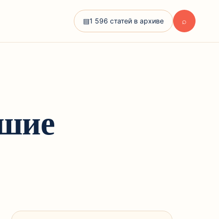
⌕
▤
1 596 статей в архиве
чшие