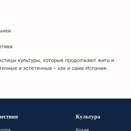
ынки
етики
частицы культуры, которые продолжают жить и
тичные и эстетичные – как и сама Испания.
ествия
Культура
орода
Кухня