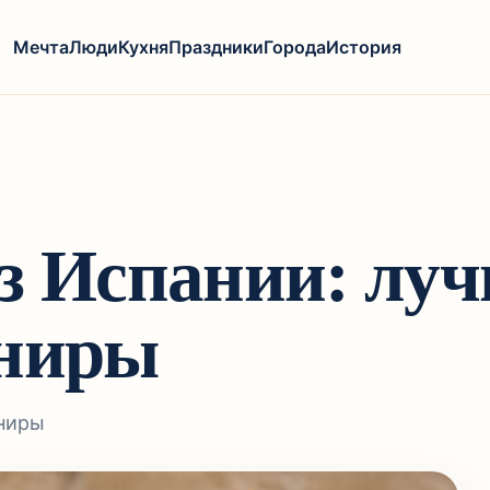
Мечта
Люди
Кухня
Праздники
Города
История
из Испании: лу
ениры
ениры