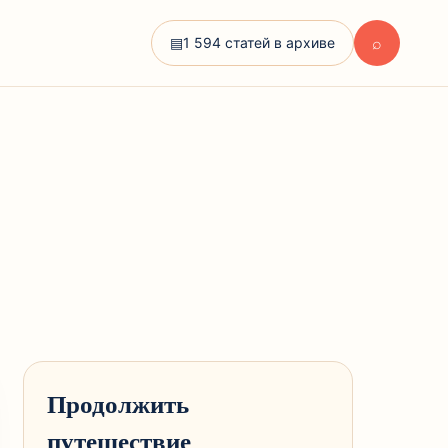
⌕
▤
1 594 статей в архиве
Продолжить
путешествие