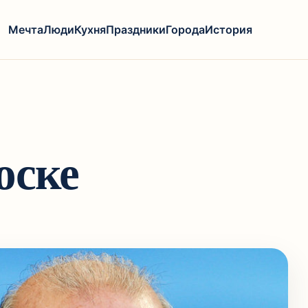
Мечта
Люди
Кухня
Праздники
Города
История
оске