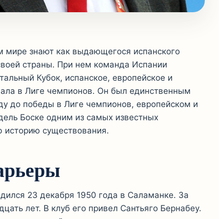
ем мире знают как выдающегося испанского
своей страны. При нем команда Испании
альный Кубок, испанское, европейское и
дала в Лиге чемпионов. Он был единственным
ду до победы в Лиге чемпионов, европейском и
 дель Боске одним из самых известных
ю историю существования.
арьеры
дился 23 декабря 1950 года в Саламанке. За
цать лет. В клуб его привел Сантьяго Бернабеу.