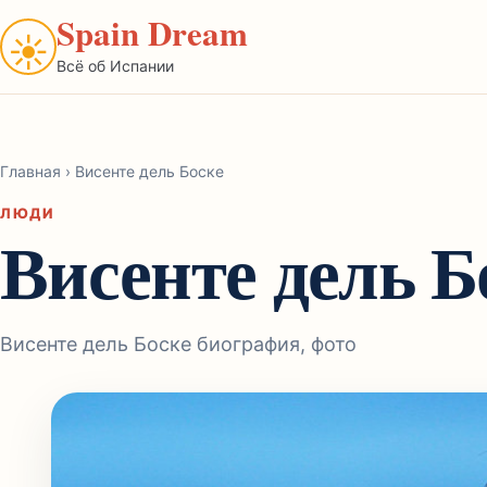
Spain Dream
☀
Всё об Испании
Главная
›
Висенте дель Боске
ЛЮДИ
Висенте дель Б
Висенте дель Боске биография, фото