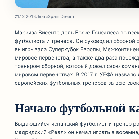
21.12.2018
Люди
Spain Dream
Маркиза Висенте дель Боске Гонсалеса во вс
футболиста и тренера. Он руководил сборной 
выигрывала Суперкубок Европы, Межконтинент
мировое первенства, а также два раза побеж
тренером сборной, который довел свою коман
мировом первенствах. В 2017 г. УЕФА назвало
европейских футбольных тренеров за всю сво
Начало футбольной к
Выдающийся испанский футболист и тренер ро
мадридский «Реал» он начал играть в восемнад