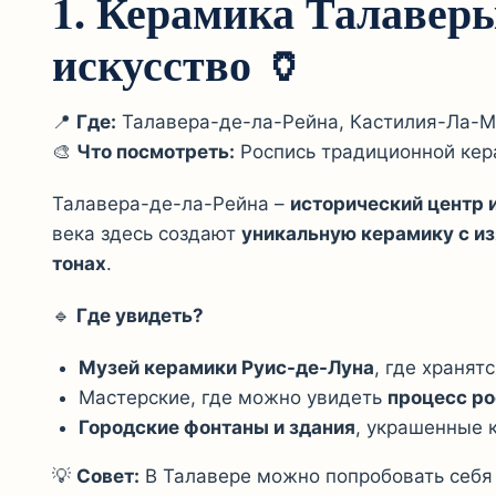
1. Керамика Талаверы
искусство
🏺
📍
Где:
Талавера-де-ла-Рейна, Кастилия-Ла-
🎨
Что посмотреть:
Роспись традиционной кер
Талавера-де-ла-Рейна –
исторический центр 
века здесь создают
уникальную керамику с из
тонах
.
🔹
Где увидеть?
Музей керамики Руис-де-Луна
, где хранят
Мастерские, где можно увидеть
процесс ро
Городские фонтаны и здания
, украшенные 
💡
Совет:
В Талавере можно попробовать себя