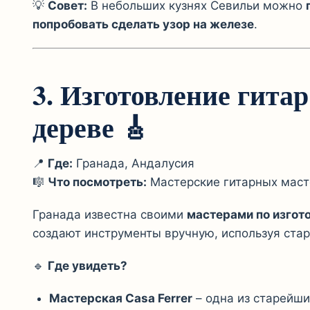
💡
Совет:
В небольших кузнях Севильи можно
попробовать сделать узор на железе
.
3. Изготовление гитар
дереве
🎸
📍
Где:
Гранада, Андалусия
🎼
Что посмотреть:
Мастерские гитарных маст
Гранада известна своими
мастерами по изгот
создают инструменты вручную, используя ста
🔹
Где увидеть?
Мастерская Casa Ferrer
– одна из старейши