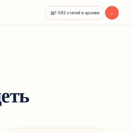
⌕
▤
1 592 статей в архиве
деть