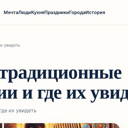
Мечта
Люди
Кухня
Праздники
Города
История
х увидеть
 традиционные
и и где их уви
де их увидеть