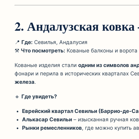
2. Андалузская ковка 
📍
Где:
Севилья, Андалусия
⚒️
Что посмотреть:
Кованые балконы и ворота
Кованые изделия стали
одним из символов ан
фонари и перила в исторических кварталах С
железа
.
🔹
Где увидеть?
Еврейский квартал Севильи (Баррио-де-Са
Алькасар Севильи
– изысканная ручная ков
Рынки ремесленников
, где можно купить а