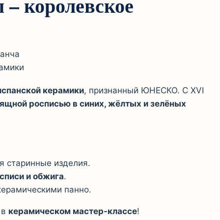
 – королевское
Манча
амики
испанской керамики
, признанный ЮНЕСКО. С XVI
ящной росписью в синих, жёлтых и зелёных
ся старинные изделия.
списи и обжига
.
керамическими панно.
 в
керамическом мастер-классе
!