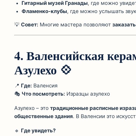
Гитарный музей Гранады
, где можно увиде
Фламенко-клубы
, где можно услышать зву
💡
Совет:
Многие мастера позволяют
заказать
4. Валенсийская кера
Азулехо
💠
📍
Где:
Валенсия
🎭
Что посмотреть:
Изразцы азулехо
Азулехо – это
традиционные расписные израз
общественные здания
. В Валенсии это искусс
🔹
Где увидеть?