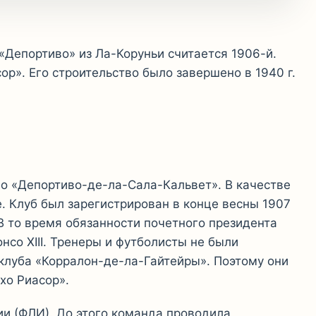
«Депортиво» из Ла-Коруньи считается 1906-й.
». Его строительство было завершено в 1940 г.
 «Депортиво-де-ла-Сала-Кальвет». В качестве
. Клуб был зарегистрирован в конце весны 1907
. В то время обязанности почетного президента
нсо XIII. Тренеры и футболисты не были
клуба «Корралон-де-ла-Гайтейры». Поэтому они
хо Риасор».
ии (ФЛИ). До этого команда проводила