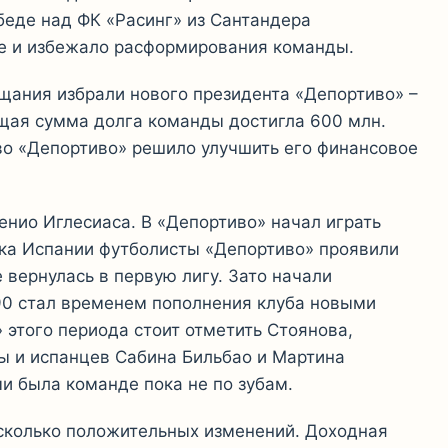
беде над ФК «Расинг» из Сантандера
не и избежало расформирования команды.
ещания избрали нового президента «Депортиво» –
бщая сумма долга команды достигла 600 млн.
тво «Депортиво» решило улучшить его финансовое
енио Иглесиаса. В «Депортиво» начал играть
бка Испании футболисты «Депортиво» проявили
е вернулась в первую лигу. Зато начали
90 стал временем пополнения клуба новыми
этого периода стоит отметить Стоянова,
ы и испанцев Сабина Бильбао и Мартина
ми была команде пока не по зубам.
сколько положительных изменений. Доходная