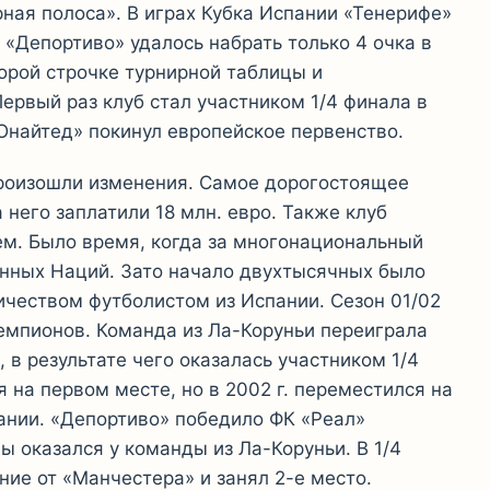
рная полоса». В играх Кубка Испании «Тенерифе»
 «Депортиво» удалось набрать только 4 очка в
орой строчке турнирной таблицы и
ервый раз клуб стал участником 1/4 финала в
Юнайтед» покинул европейское первенство.
произошли изменения. Самое дорогостоящее
него заплатили 18 млн. евро. Также клуб
м. Было время, когда за многонациональный
нных Наций. Зато начало двухтысячных было
чеством футболистом из Испании. Сезон 01/02
мпионов. Команда из Ла-Коруньи переиграла
 в результате чего оказалась участником 1/4
я на первом месте, но в 2002 г. переместился на
ании. «Депортиво» победило ФК «Реал»
 оказался у команды из Ла-Коруньи. В 1/4
ие от «Манчестера» и занял 2-е место.