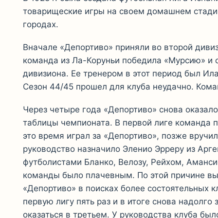
товарищеские игры на своем домашнем стадио
городах.
Вначале «Депортиво» приняли во второй диви
команда из Ла-Коруньи победила «Мурсию» и 
дивизиона. Ее тренером в этот период был Ил
Сезон 44/45 прошел для клуба неудачно. Кома
Через четыре года «Депортиво» снова оказало
таблицы чемпионата. В первой лиге команда пр
это время играл за «Депортиво», позже вручи
руководство назначило Эленио Эрреру из Арг
футболистами Бланко, Велозу, Рейхом, Аманси
команды было плачевным. По этой причине в
«Депортиво» в поисках более состоятельных к
первую лигу пять раз и в итоге снова надолго
оказаться в третьем. У руководства клуба было