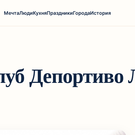
Мечта
Люди
Кухня
Праздники
Города
История
уб Депортиво 