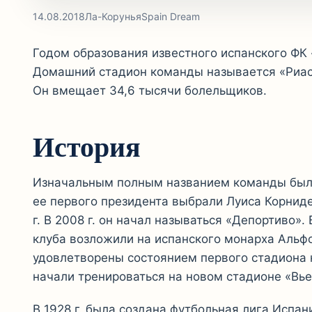
14.08.2018
Ла-Корунья
Spain Dream
Годом образования известного испанского ФК 
Домашний стадион команды называется «Риасор
Он вмещает 34,6 тысячи болельщиков.
История
Изначальным полным названием команды было
ее первого президента выбрали Луиса Корниде
г. В 2008 г. он начал называться «Депортиво»
клуба возложили на испанского монарха Альфо
удовлетворены состоянием первого стадиона 
начали тренироваться на новом стадионе «Вье
В 1928 г. была создана футбольная лига Испан