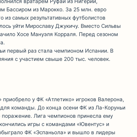
ополнился вратарем Руфаи из Нигерии,
 Бассиром из Марокко. За 25 млн. евро
о из самых результативных футболистов
лось уйти Мирославу Джукичу. Вместо Сильвы
начило Хосе Мануэля Корраля. Перед сезоном
а.
ьи первый раз стала чемпионом Испании. В
ляния с участием свыше 200 тыс. человек.
 приобрело у ФК «Атлетико» игроков Валерона,
 для команды. До конца осени ФК из Ла-Коруньи
о поражение. Лига чемпионов принесла ему
кончились игры с командами «Ювентус» и
 обыграло ФК «Эспаньола» и вышло в лидеры