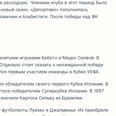
 расходную. Членами клуба в этот период было
л новый сезон, «Депортиво» пополнилась
овичем и Альбистеги. После победы над ФК
менитыми игроками Бебето и Мауро Силвой. В
 Отдельно стоит сказать о неожиданной победе
ился первым участием команды в Кубке УЕФА.
о обладателем своего первого Кубка Испании. В
стала победителем Суперкубка Испании. В 1997
значили Карлоса Сильву из Бразилии.
ие футболисты Луизао и Джалминьи. Их приобрели