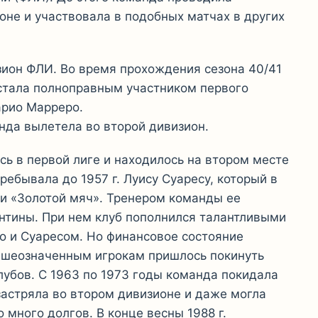
не и участвовала в подобных матчах в других
зион ФЛИ. Во время прохождения сезона 40/41
стала полноправным участником первого
арио Марреро.
нда вылетела во второй дивизион.
сь в первой лиге и находилось на втором месте
ебывала до 1957 г. Луису Суаресу, который в
ли «Золотой мяч». Тренером команды ее
ентины. При нем клуб пополнился талантливыми
о и Суаресом. Но финансовое состояние
ышеозначенным игрокам пришлось покинуть
лубов. С 1963 по 1973 годы команда покидала
 застряла во втором дивизионе и даже могла
 много долгов. В конце весны 1988 г.