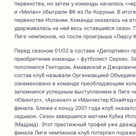
первенства, но затем у команды началась «че
и «Милан» обыграли ФК из Ла-Коруньи. В итоге
первенстве Испании. Команда оказалась на вт
удерживалась на ней весь оставшийся сезон. П
Лиге чемпионов, но после проигрыша «Лидсу 
Перед сезоном 01/02 в составе «Депортиво» 
приобретение команды – футболист Серхио. За 
пополнился Гектором, Амавиской и Джоровиче
состав клуб называли Организацией Объедине
ознаменовано в команде преобладающим коли
запомнился успешным выступлением в Лиге че
«Ювентус», «Арсенал» и «Манчестер Юнайтед»,
финала. Ближе к концу 2001 года клуб оказалс
седьмое. Сезон завершился матчем Кубка Исп
(Мадрид). Этот престижный трофей уже дважды
финала Лиги чемпионов клуб потерпел поражен