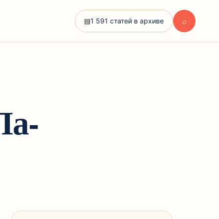
⌕
▤
1 591 статей в архиве
Ла-