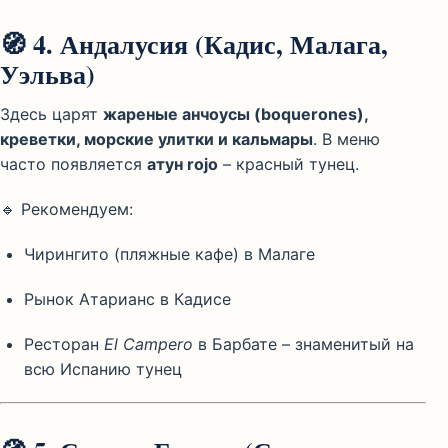
🧭
4. Андалусия (Кадис, Малага,
Уэльва)
Здесь царят
жареные анчоусы (boquerones),
креветки, морские улитки и кальмары
. В меню
часто появляется
атун rojo
– красный тунец.
🔹 Рекомендуем:
Чирингито (пляжные кафе) в Малаге
Рынок Атарианс в Кадисе
Ресторан
El Campero
в Барбате – знаменитый на
всю Испанию тунец