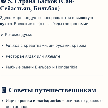
🧭
5. Страна Басков (Сан-
Себастьян, Бильбао)
Здесь морепродукты превращаются в
высокую
кухню
. Баскские шефы – звёзды гастрономии.
🔹 Рекомендуем:
Pintxos
с креветками, анчоусами, крабом
Ресторан
Arzak
или
Akelarre
Рыбные рынки Бильбао и Hondarribia
🧾
Советы путешественникам
Ищите
рынки и marisquerías
– они часто дешевле
ресторанов