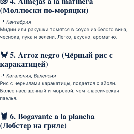
🐚 4.
Almejas a la marinera
(Моллюски по-моряцки)
📍
Кантабрия
Мидии или ракушки томятся в соусе из белого вина,
чеснока, лука и зелени. Легко, вкусно, ароматно.
🦀 5.
Arroz negro
(Чёрный рис с
каракатицей)
📍
Каталония, Валенсия
Рис с чернилами каракатицы, подается с айоли.
Более насыщенный и морской, чем классическая
паэлья.
🦞 6.
Bogavante a la plancha
(Лобстер на гриле)