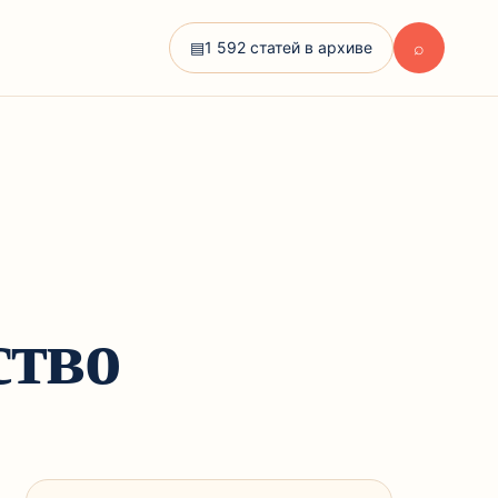
⌕
▤
1 592 статей в архиве
ство