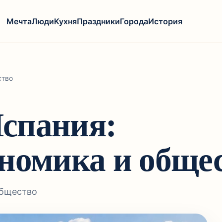
Мечта
Люди
Кухня
Праздники
Города
История
ство
спания:
ономика и обще
общество