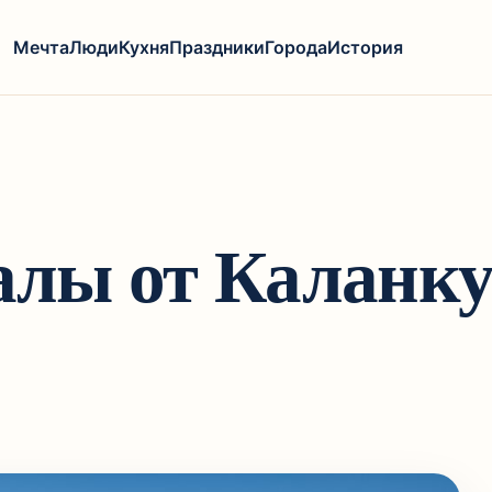
Мечта
Люди
Кухня
Праздники
Города
История
алы от Каланк