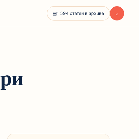
⌕
▤
1 594 статей в архиве
ури