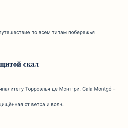
-путешествие по всем типам побережья
ащитой скал
ипалитету Торроэлья де Монтгри, Cala Montgó –
щищённая от ветра и волн.