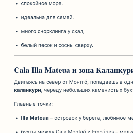
спокойное море,
идеальна для семей,
много снорклинга у скал,
белый песок и сосны сверху.
Cala Illa Mateua и зона Каланку
Двигаясь на север от Монтгó, попадаешь в од
каланкури
, череду небольших каменистых бухт
Главные точки:
Illa Mateua
– островок у берега, любимое м
бухты между Cala Montgó и Empúries – мел