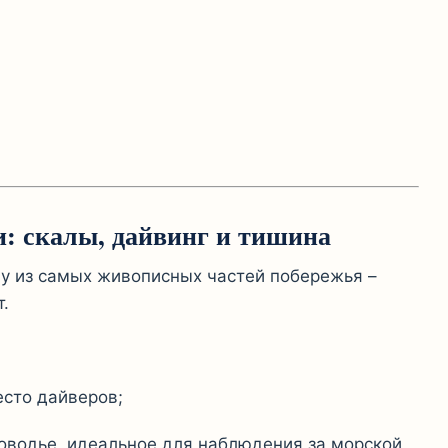
ри: скалы, дайвинг и тишина
ну из самых живописных частей побережья –
.
есто дайверов;
ководье, идеальное для наблюдения за морской