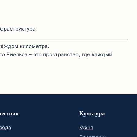
фраструктура.
 каждом километре.
го Риельса – это пространство, где каждый
ествия
Культура
орода
Кухня