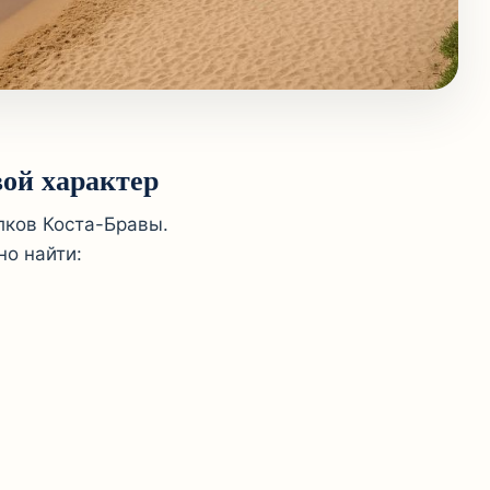
вой характер
лков Коста-Бравы.
но найти: