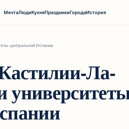
Мечта
Люди
Кухня
Праздники
Города
История
теты центральной Испании
 Кастилии-Ла-
и университет
Испании