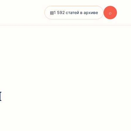
⌕
▤
1 592 статей в архиве
ы