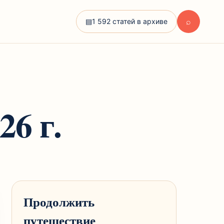
⌕
▤
1 592 статей в архиве
6 г.
Продолжить
путешествие