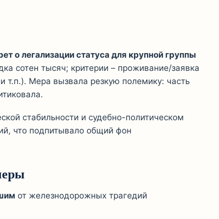
рет о легализации статуса для крупной группы
дка сотен тысяч; критерии – проживание/заявка
и т.п.). Мера вызвала резкую полемику: часть
итиковала.
ской стабильности и судебно-политическом
ий, что подпитывало общий фон
меры
шим
от железнодорожных трагедий