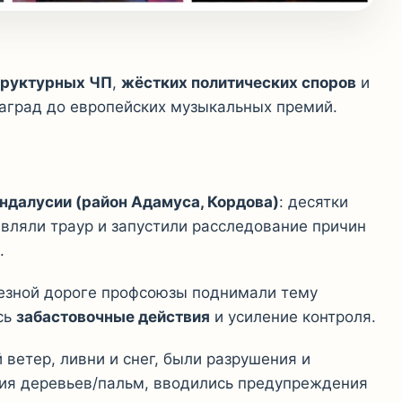
руктурных ЧП
,
жёстких политических споров
и
наград до европейских музыкальных премий.
ндалусии (район Адамуса, Кордова)
: десятки
являли траур и запустили расследование причин
.
лезной дороге профсоюзы поднимали тему
сь
забастовочные действия
и усиление контроля.
ветер, ливни и снег, были разрушения и
ния деревьев/пальм, вводились предупреждения