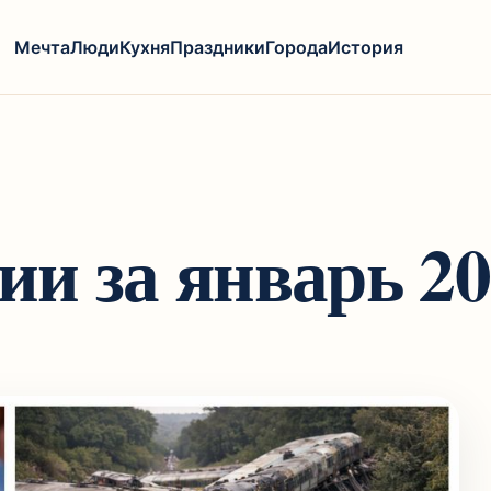
Мечта
Люди
Кухня
Праздники
Города
История
и за январь 202