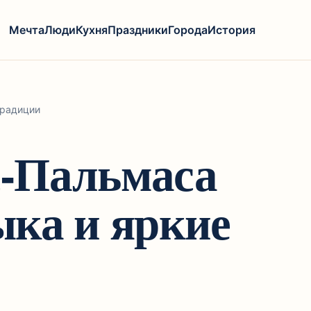
Мечта
Люди
Кухня
Праздники
Города
История
традиции
с-Пальмаса
ыка и яркие