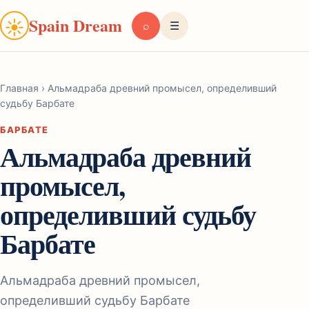
Spain Dream
☀
⌕
☰
Главная
›
Альмадраба древний промысел, определивший
судьбу Барбате
БАРБАТЕ
Альмадраба древний
промысел,
определивший судьбу
Барбате
Альмадраба древний промысел,
определивший судьбу Барбате