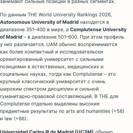
занимают сильные позиции в разных сегментах.
По данным THE World University Rankings 2026,
Autonomous University of Madrid
находится в
диапазоне 351–400 в мире, а
Complutense University
of Madrid
– в диапазоне 501–600. При этом профиль
у них различается. UAM обычно воспринимается
как более компактный и исследовательски
ориентированный университет с сильными
позициями в естественных, медицинских и
социальных науках, тогда как Complutense – это
крупный классический университет с очень
широким спектром дисциплин и сильной
гуманитарно-правовой составляющей. В THE для
Complutense отдельно выделены высокие
предметные результаты по arts and humanities (=58)
и law (=66).
Universidad Carlos III de Madrid (UC3M)
обычно