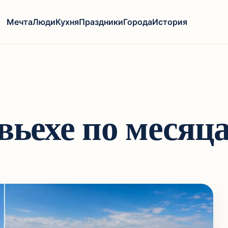
Мечта
Люди
Кухня
Праздники
Города
История
вьехе по месяц