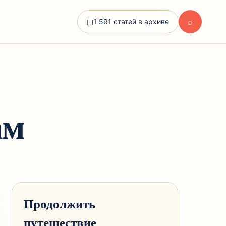
⌕
▤
1 591 статей в архиве
ам
Продолжить
путешествие