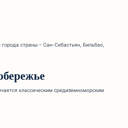
города страны – Сан-Себастьян, Бильбао,
обережье
личается классическим средиземноморским