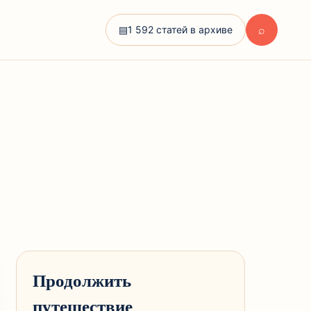
⌕
▤
1 592 статей в архиве
Продолжить
путешествие