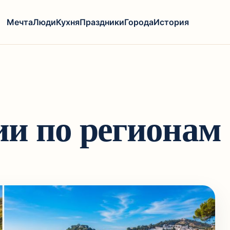
Мечта
Люди
Кухня
Праздники
Города
История
и по регионам