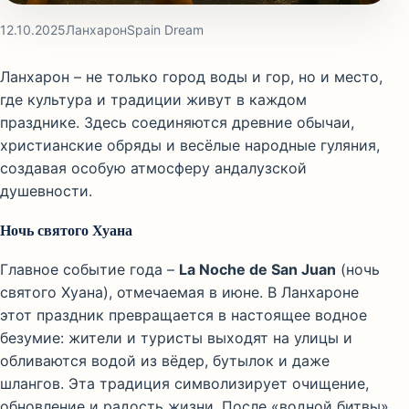
12.10.2025
Ланхарон
Spain Dream
Ланхарон – не только город воды и гор, но и место,
где культура и традиции живут в каждом
празднике. Здесь соединяются древние обычаи,
христианские обряды и весёлые народные гуляния,
создавая особую атмосферу андалузской
душевности.
Ночь святого Хуана
Главное событие года –
La Noche de San Juan
(ночь
святого Хуана), отмечаемая в июне. В Ланхароне
этот праздник превращается в настоящее водное
безумие: жители и туристы выходят на улицы и
обливаются водой из вёдер, бутылок и даже
шлангов. Эта традиция символизирует очищение,
обновление и радость жизни. После «водной битвы»