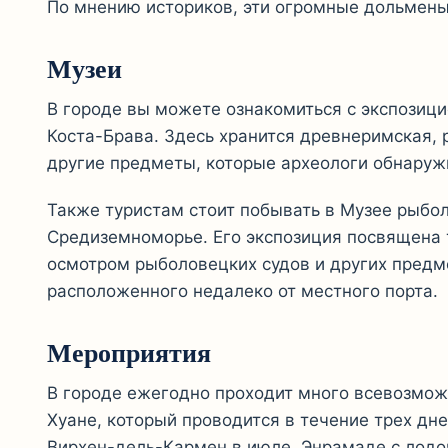
По мнению историков, эти огромные дольмены
Музеи
В городе вы можете ознакомиться с экспозици
Коста-Брава. Здесь хранится древнеримская, 
другие предметы, которые археологи обнаружи
Также туристам стоит побывать в Музее рыбол
Средиземноморье. Его экспозиция посвящена 
осмотром рыболовецких судов и других предме
расположенного недалеко от местного порта.
Мероприятия
В городе ежегодно проходит много всевозможн
Хуане, который проводится в течение трех дн
Вирхен-дель-Кармен в июле, Энрамаде с лодо