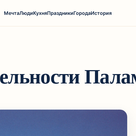
Мечта
Люди
Кухня
Праздники
Города
История
ельности Пала