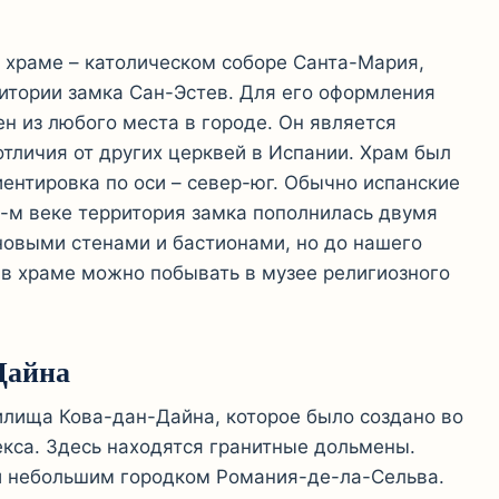
 храме – католическом соборе Санта-Мария,
ритории замка Сан-Эстев. Для его оформления
ен из любого места в городе. Он является
отличия от других церквей в Испании. Храм был
иентировка по оси – север-юг. Обычно испанские
16-м веке территория замка пополнилась двумя
новыми стенами и бастионами, но до нашего
 в храме можно побывать в музее религиозного
Дайна
илища Кова-дан-Дайна, которое было создано во
кса. Здесь находятся гранитные дольмены.
 небольшим городком Романия-де-ла-Сельва.