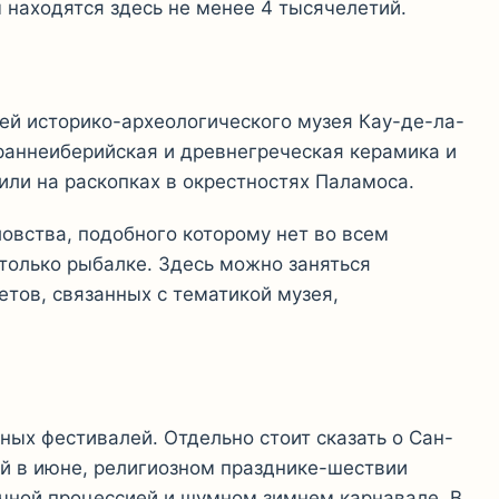
 находятся здесь не менее 4 тысячелетий.
ей историко-археологического музея Кау-де-ла-
раннеиберийская и древнегреческая керамика и
ли на раскопках в окрестностях Паламоса.
овства, подобного которому нет во всем
только рыбалке. Здесь можно заняться
тов, связанных с тематикой музея,
ых фестивалей. Отдельно стоит сказать о Сан-
ей в июне, религиозном празднике-шествии
чной процессией и шумном зимнем карнавале. В