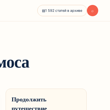
⌕
▤
1 592 статей в архиве
моса
Продолжить
путешествие