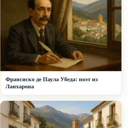
Франсиско де Паула Убеда: поэт из
Ланхарона