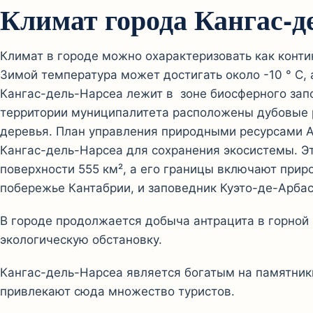
Климат города Кангас-д
Климат в городе можно охарактеризовать как конт
Зимой температура может достигать около -10 ° С,
Кангас-дель-Нарсеа лежит в зоне биосферного зап
территории муниципалитета расположены дубовые ро
деревья. План управления природными ресурсами А
Кангас-дель-Нарсеа для сохранения экосистемы. Э
поверхности 555 км², а его границы включают прир
побережье Кантабрии, и заповедник Куэто-де-Арбас
В городе продолжается добыча антрацита в горной 
экологическую обстановку.
Кангас-дель-Нарсеа является богатым на памятник
привлекают сюда множество туристов.