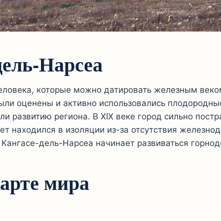
дель-Нарсеа
ловека, которые можно датировать железным веком
были оценены и активно использовались плодородны
и развитию региона. В XIX веке город сильно постр
тет находился в изоляции из-за отсутствия железн
в в Кангасе-дель-Нарсеа начинает развиваться гор
карте мира