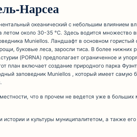
ель-Нарсеа
инентальный океанический с небольшим влиянием в
 а летом около 30-35 °С. Здесь водится множество 
оведника Muniellos. Ландшафт в основном гористый
щи, буковые леса, заросли тиса. В более нижних р
стурии (PORNA) предполагает ограниченное и упор
тот план включает создание природного парка Фуэн
одный заповедник Muniellos , который имеет самую 
.
местности, что в прочем не ведется уже в больших
и истории и культуры муниципалитетом, а также ег