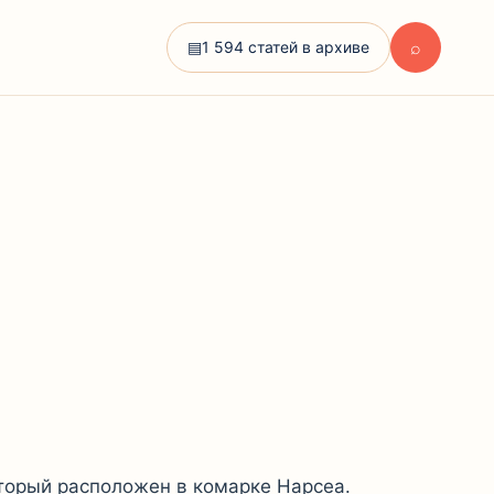
⌕
▤
1 594 статей в архиве
оторый расположен в комарке Нарсеа.