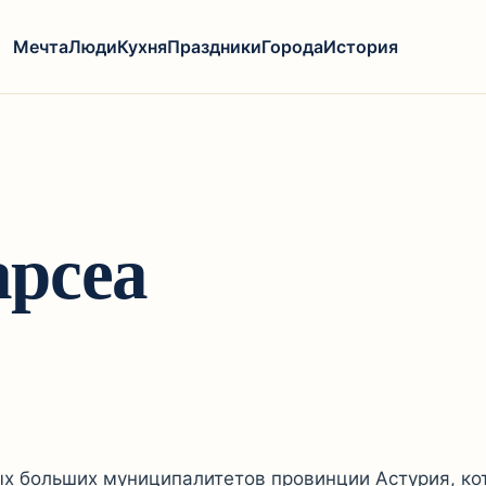
Мечта
Люди
Кухня
Праздники
Города
История
арсеа
мых больших муниципалитетов провинции Астурия, к