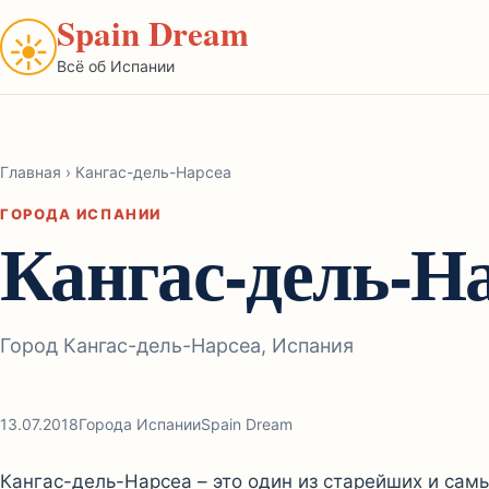
Spain Dream
☀
Всё об Испании
Главная
›
Кангас-дель-Нарсеа
ГОРОДА ИСПАНИИ
Кангас-дель-Н
Город Кангас-дель-Нарсеа, Испания
13.07.2018
Города Испании
Spain Dream
Кангас-дель-Нарсеа – это один из старейших и са