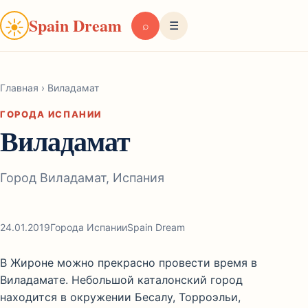
Spain Dream
☀
⌕
☰
Главная
›
Виладамат
ГОРОДА ИСПАНИИ
Виладамат
Город Виладамат, Испания
24.01.2019
Города Испании
Spain Dream
В Жироне можно прекрасно провести время в
Виладамате. Небольшой каталонский город
находится в окружении Бесалу, Торроэльи,