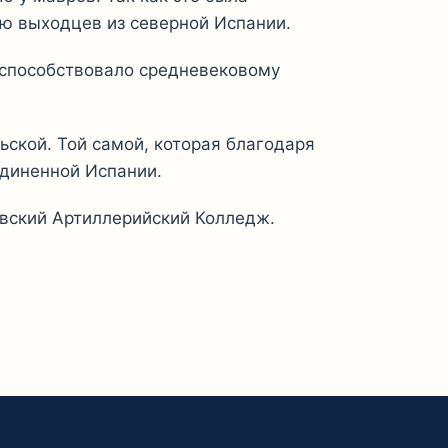
ию выходцев из северной Испании.
оспособствовало средневековому
ской. Той самой, которая благодаря
единенной Испании.
евский Артиллерийский Колледж.