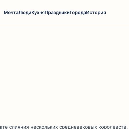
Мечта
Люди
Кухня
Праздники
Города
История
ьтате слияния нескольких средневековых королевств