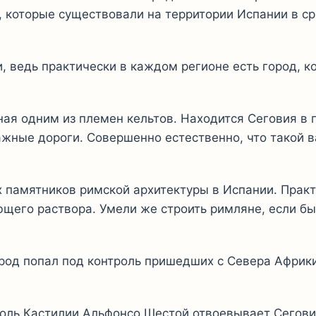
, которые существовали на территории Испании в ср
, ведь практически в каждом регионе есть город, к
ная одним из племен кельтов. Находится Сеговия в 
ажные дороги. Совершенно естественно, что такой 
х памятников римской архитектуры в Испании. Прак
ющего раствора. Умели же строить римляне, если б
город попал под контроль пришедших с Севера Африк
роль Кастилии Альфонсо Шестой отвоевывает Сеговию