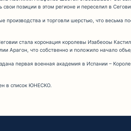
ь свои позиции в этом регионе и переселил в Сегов
ые производства и торговли шерстью, что весьма п
говии стала коронация королевы Изабеооы Кастиль
лии Арагон, что собственно и положило начало объ
оздана первая военная академия в Испании – Корол
ен в список ЮНЕСКО.