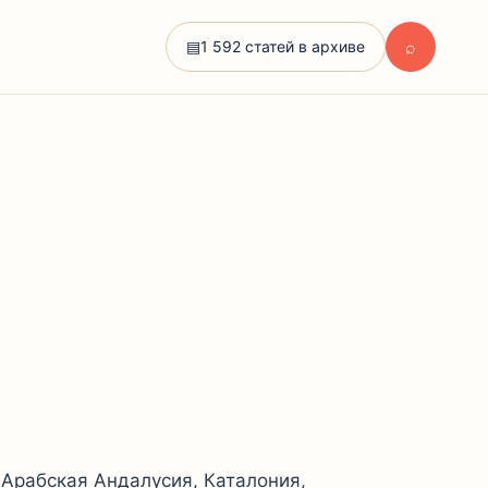
⌕
▤
1 592 статей в архиве
. Арабская Андалусия, Каталония,