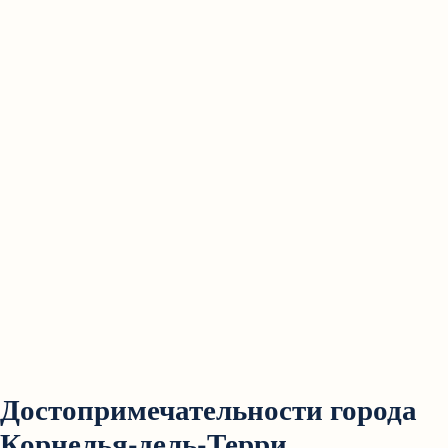
Достопримечательности города
Корнелья-дель-Терри