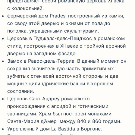
представляет собой романскую церковь XI века
с колокольней.
фермерский дом Prades, построенный из камня,
со сводчатой ​​дверью и окнами от пола до
потолка, украшенными скульптурами.
Церковь в Пуджалс-делс-Пейджос в романском
стиле, построенная в XII веке с тройной арочной
дверью на западном фасаде.
Замок в Равос-дель-Терриа. В данный момент он
сохранил значительную часть примитивных
зубчатых стен всей восточной стороны и две
мощные цилиндрические башни в хорошем
состоянии.
Церковь Сант Андреу романского
происхождения с апсидой и готическими
звонницами. Храм был построен монахами
Санта-Мария д’Амер между 840 и 860 годами.
Укрепленный дом La Bastida в Боргоне.