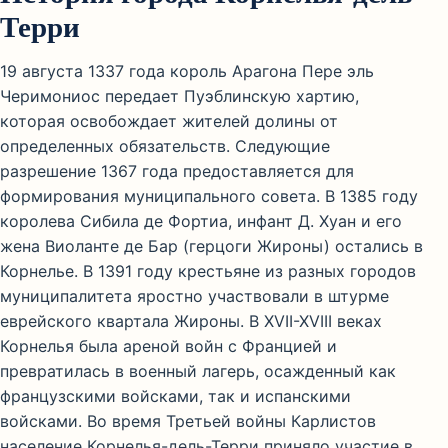
Терри
19 августа 1337 года король Арагона Пере эль
Черимониос передает Пуэблинскую хартию,
которая освобождает жителей долины от
определенных обязательств. Следующие
разрешение 1367 года предоставляется для
формирования муниципального совета. В 1385 году
королева Сибила де Фортиа, инфант Д. Хуан и его
жена Виоланте де Бар (герцоги Жироны) остались в
Корнелье. В 1391 году крестьяне из разных городов
муниципалитета яростно участвовали в штурме
еврейского квартала Жироны. В XVII-XVIII веках
Корнелья была ареной войн с Францией и
превратилась в военный лагерь, осажденный как
французскими войсками, так и испанскими
войсками. Во время Третьей войны Карлистов
население Корнелья-дель-Терри приняло участие в