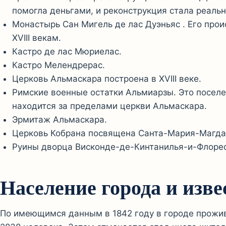
помогла деньгами, и реконструкция стала реаль
Монастырь Сан Мигель де лас Дуэньяс . Его прои
XVIII векам.
Кастро де лас Мюриелас.
Кастро Мелендрерас.
Церковь Альмаскара построена в XVIII веке.
Римские военные остатки Альмиарзы. Это посел
находится за пределами церкви Альмаскара.
Эрмитаж Альмаскара.
Церковь Кобрана посвящена Санта-Мария-Магдале
Руины дворца Висконде-де-Кинтанилья-и-Флорес 
Население города и изв
По имеющимся данным в 1842 году в городе прожива