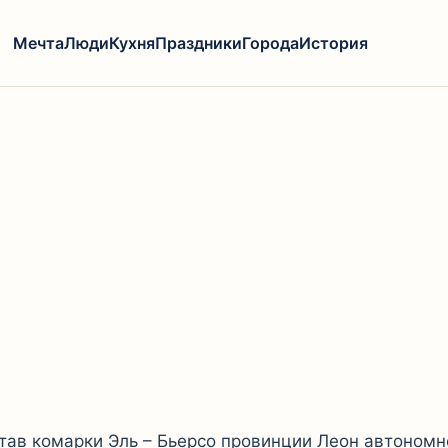
Мечта
Люди
Кухня
Праздники
Города
История
остав комарки Эль – Бьерсо провинции Леон автоном