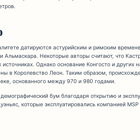
етров.
о
алитете датируются астурийским и римским времене
 Альмаскара. Некоторые авторы считают, что Кастр
 источниках. Однако основание Конгосто и других 
ены в Королевство Леон. Таким образом, происхожд
веке, основанного между 970 и 980 годами.
 демографический бум благодаря открытию и эксплу
ньяс, которые эксплуатировались компанией MSP (Mi