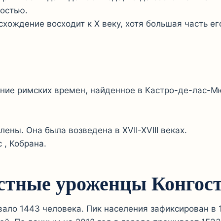
ностью.
схождение восходит к X веку, хотя большая часть ег
ение римских времен, найденное в Кастро-де-лас-М
ны. Она была возведена в XVII-XVIII веках.
, Кобрана.
естные уроженцы Конгос
ло 1443 человека. Пик населения зафиксирован в 1