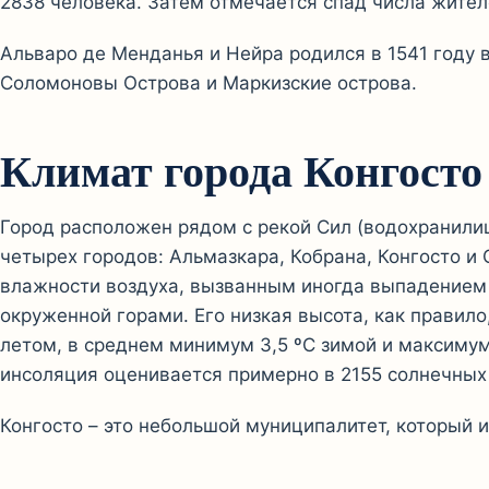
2838 человека. Затем отмечается спад числа жител
Альваро де Менданья и Нейра родился в 1541 году в
Соломоновы Острова и Маркизские острова.
Климат города Конгосто
Город расположен рядом с рекой Сил (водохранилищ
четырех городов: Альмазкара, Кобрана, Конгосто и
влажности воздуха, вызванным иногда выпадением о
окруженной горами. Его низкая высота, как правил
летом, в среднем минимум 3,5 ºC зимой и максимум
инсоляция оценивается примерно в 2155 солнечных 
Конгосто – это небольшой муниципалитет, который 