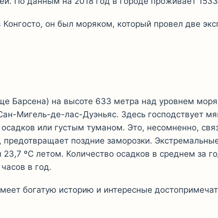
ей. По данным на 2018 год в городе проживает 1533
 Конгосто, он был моряком, который провел две экс
е Барсена) на высоте 633 метра над уровнем моря 
 Сан-Мигель-де-лас-Дуэньяс. Здесь господствует м
садков или густым туманом. Это, несомненно, связа
о, предотвращает поздние заморозки. Экстремальны
 23,7 ºC летом. Количество осадков в среднем за г
часов в год.
имеет богатую историю и интересные достопримечат