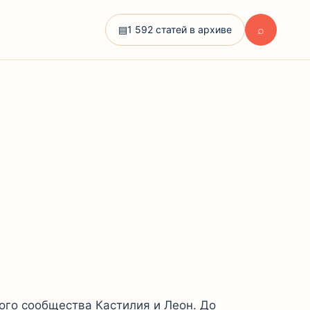
⌕
▤
1 592 статей в архиве
ного сообщества Кастилия и Леон. До