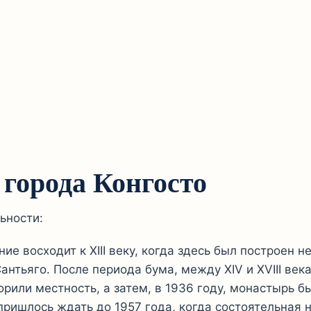
города Конгосто
ьности:
е восходит к XIII веку, когда здесь был построен 
нтьяго. После периода бума, между XIV и XVIII век
рили местность, а затем, в 1936 году, монастырь б
 пришлось ждать до 1957 года, когда состоятельная