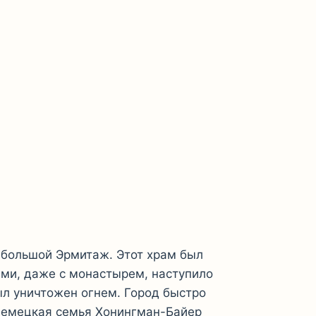
небольшой Эрмитаж. Этот храм был
ами, даже с монастырем, наступило
ыл уничтожен огнем. Город быстро
 немецкая семья Хонингман-Байер