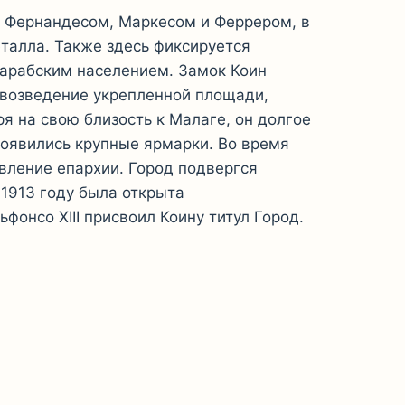
 Фернандесом, Маркесом и Феррером, в
талла. Также здесь фиксируется
сарабским населением. Замок Коин
 возведение укрепленной площади,
ря на свою близость к Малаге, он долгое
появились крупные ярмарки. Во время
вление епархии. Город подвергся
 1913 году была открыта
фонсо XIII присвоил Коину титул Город.