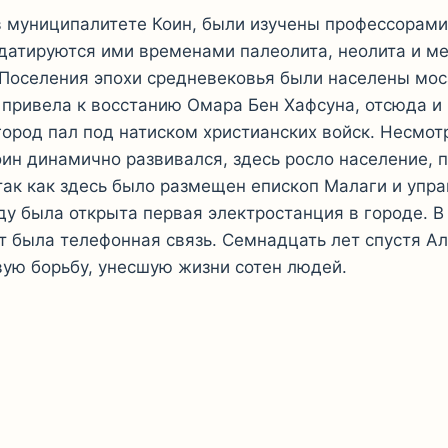
 муниципалитете Коин, были изучены профессорами
 датируются ими временами палеолита, неолита и ме
. Поселения эпохи средневековья были населены мо
 привела к восстанию Омара Бен Хафсуна, отсюда и
город пал под натиском христианских войск. Несмот
ин динамично развивался, здесь росло население, 
так как здесь было размещен епископ Малаги и упра
ду была открыта первая электростанция в городе. В
 была телефонная связь. Семнадцать лет спустя Аль
вую борьбу, унесшую жизни сотен людей.