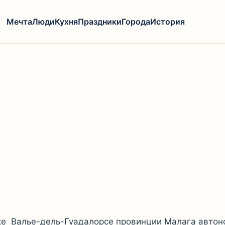
Мечта
Люди
Кухня
Праздники
Города
История
арке Валье-дель-Гуадалорсе провинции Малага авто