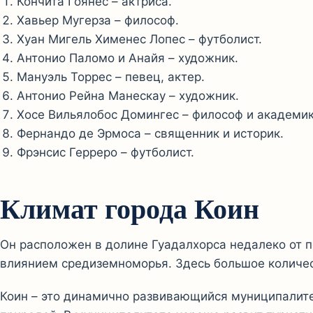
Кончита Гоянес – актриса.
Хавьер Мугерза – философ.
Хуан Мигель Хименес Лопес – футболист.
Антонио Паломо и Анайя – художник.
Мануэль Торрес – певец, актер.
Антонио Рейна Манескау – художник.
Хосе Вильялобос Домингес – философ и академик
Фернандо де Эрмоса – священник и историк.
Фрэнсис Герреро – футболист.
Климат города Коин
Он расположен в долине Гуадалхорса недалеко от 
влиянием средиземноморья. Здесь большое количест
Коин – это динамично развивающийся муниципалит