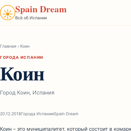
Spain Dream
☀
Всё об Испании
Главная
›
Коин
ГОРОДА ИСПАНИИ
Коин
Город Коин, Испания
20.12.2018
Города Испании
Spain Dream
Коин – это муниципалитет, который состоит в ком