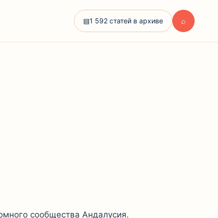
⌕
▤
1 592 статей в архиве
номного сообщества Андалусия.