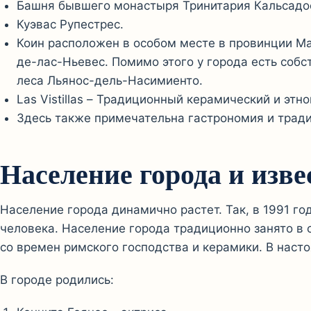
Башня бывшего монастыря Тринитария Кальсадос
Куэвас Рупестрес.
Коин расположен в особом месте в провинции Ма
де-лас-Ньевес. Помимо этого у города есть соб
леса Льянос-дель-Насимиенто.
Las Vistillas – Традиционный керамический и этн
Здесь также примечательна гастрономия и трад
Население города и изв
Население города динамично растет. Так, в 1991 год
человека. Население города традиционно занято в 
со времен римского господства и керамики. В наст
В городе родились: