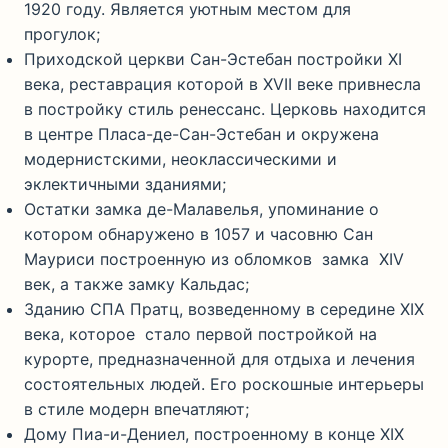
1920 году. Является уютным местом для
прогулок;
Приходской церкви Сан-Эстебан постройки XI
века, реставрация которой в XVII веке привнесла
в постройку стиль ренессанс. Церковь находится
в центре Пласа-де-Сан-Эстебан и окружена
модернистскими, неоклассическими и
эклектичными зданиями;
Остатки замка де-Малавелья, упоминание о
котором обнаружено в 1057 и часовню Сан
Мауриси построенную из обломков замка XIV
век, а также замку Кальдас;
Зданию СПА Пратц, возведенному в середине XIX
века, которое стало первой постройкой на
курорте, предназначенной для отдыха и лечения
состоятельных людей. Его роскошные интерьеры
в стиле модерн впечатляют;
Дому Пиа-и-Дениел, построенному в конце XIX