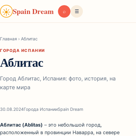
Spain Dream
☀
⌕
☰
Главная
›
Аблитас
ГОРОДА ИСПАНИИ
Аблитас
Город Аблитас, Испания: фото, история, на
карте мира
30.08.2024
Города Испании
Spain Dream
Аблитас (Ablitas)
– это небольшой город,
расположенный в провинции Наварра, на севере